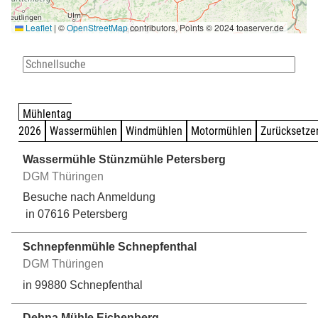
Leaflet
|
©
OpenStreetMap
contributors, Points © 2024 toaserver.de
Mühlentag
2026
Wassermühlen
Windmühlen
Motormühlen
Zurücksetze
Wassermühle Stünzmühle Petersberg
DGM Thüringen
Besuche nach Anmeldung
in
07616 Petersberg
Schnepfenmühle Schnepfenthal
DGM Thüringen
in
99880 Schnepfenthal
Dehna Mühle Eichenberg